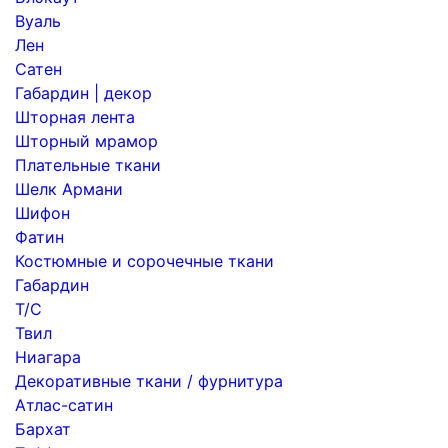
Вуаль
Лен
Сатен
Габардин | декор
Шторная лента
Шторный мрамор
Плательные ткани
Шелк Армани
Шифон
Фатин
Костюмные и сорочечные ткани
Габардин
Т/С
Твил
Ниагара
Декоративные ткани / фурнитура
Атлас-сатин
Бархат