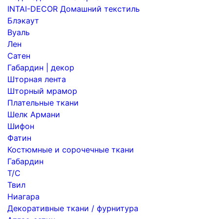
INTAI-DECOR Домашний текстиль
Блэкаут
Вуаль
Лен
Сатен
Габардин | декор
Шторная лента
Шторный мрамор
Плательные ткани
Шелк Армани
Шифон
Фатин
Костюмные и сорочечные ткани
Габардин
Т/С
Твил
Ниагара
Декоративные ткани / фурнитура