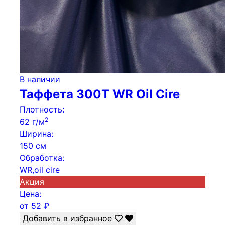
В наличии
Таффета 300Т WR Oil Cire
Плотность:
2
62 г/м
Ширина:
150 см
Обработка:
WR,oil cire
Акция
Цена:
от
52
₽
Добавить в избранное