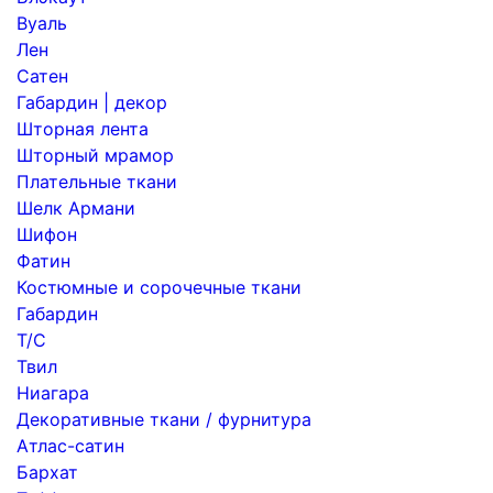
Вуаль
Лен
Сатен
Габардин | декор
Шторная лента
Шторный мрамор
Плательные ткани
Шелк Армани
Шифон
Фатин
Костюмные и сорочечные ткани
Габардин
Т/С
Твил
Ниагара
Декоративные ткани / фурнитура
Атлас-сатин
Бархат