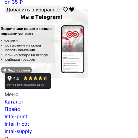
от
35
₽
Добавить в избранное
Меню
Каталог
Прайс
Intai-print
Intai-tricot
Intai-supply