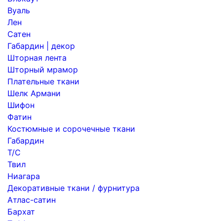
Вуаль
Лен
Сатен
Габардин | декор
Шторная лента
Шторный мрамор
Плательные ткани
Шелк Армани
Шифон
Фатин
Костюмные и сорочечные ткани
Габардин
Т/С
Твил
Ниагара
Декоративные ткани / фурнитура
Атлас-сатин
Бархат