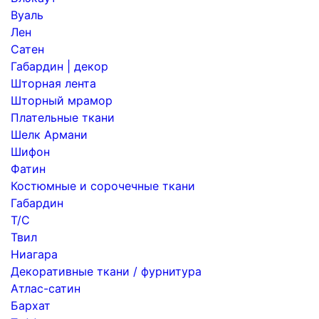
Вуаль
Лен
Сатен
Габардин | декор
Шторная лента
Шторный мрамор
Плательные ткани
Шелк Армани
Шифон
Фатин
Костюмные и сорочечные ткани
Габардин
Т/С
Твил
Ниагара
Декоративные ткани / фурнитура
Атлас-сатин
Бархат