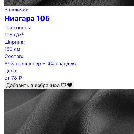
В наличии
Ниагара 105
Плотность:
2
105 г/м
Ширина:
150 см
Состав:
96% полиэстер + 4% спандекс
Цена:
от
78
₽
Добавить в избранное