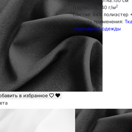
Ширина полотна:
150 см
2
Плотность:
140 г/м
Состав:
94% полиэстер 
Облаcть применения:
Тк
спортивной одежды
обавить в избранное
ета