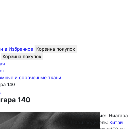
и в Избранное
Корзина покупок
Корзина покупок
ая
ог
юмные и сорочечные ткани
ра 140
д
гара 140
Наименование:
Ниагара
Производитель:
Китай