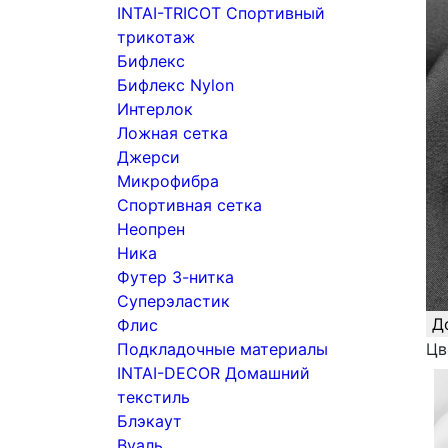
INTAI-TRICOT Спортивный
трикотаж
Бифлекс
Бифлекс Nylon
Интерлок
Ложная сетка
Джерси
Микрофибра
Спортивная сетка
Неопрен
Ника
Футер 3-нитка
Суперэластик
Д
Флис
Подкладочные материалы
Цв
INTAI-DECOR Домашний
текстиль
Блэкаут
Вуаль