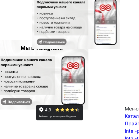
Меню
Катал
Прай
Intai-
Intai-