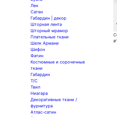
Лен
Сатен
Габардин | декор
Шторная лента
Шторный мрамор
С
Плательные ткани
#
Шелк Армани
Шифон
Фатин
Костюмные и сорочечные
ткани
Габардин
Т/С
Твил
Ниагара
Декоративные ткани /
фурнитура
Атлас-сатин