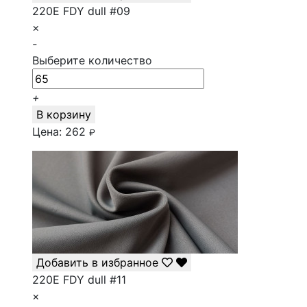
220E FDY dull #09
×
-
Выберите количество
+
В корзину
Цена:
262
₽
Добавить в избранное
220E FDY dull #11
×