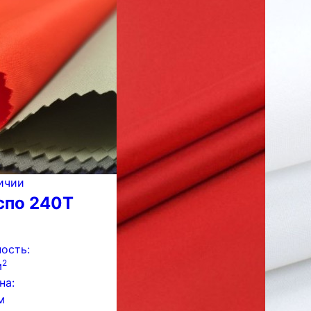
ичии
по 240Т
ость:
2
м
на:
м