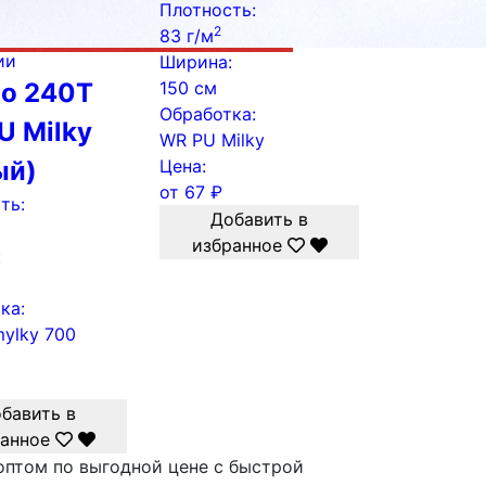
Плотность:
2
83 г/м
ии
Ширина:
о 240Т
150 см
Обработка:
U Milky
WR PU Milky
ый)
Цена:
от
67
₽
ть:
Добавить в
избранное
:
ка:
ylky 700
бавить в
анное
оптом по выгодной цене с быстрой