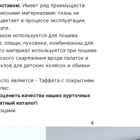
ставом.
Имеет ряд преимуществ
ческими материалами: ткань не
цветает в процессе эксплуатации,
аги.
вном используется для пошива
, плащи, пуховики, комбинезоны для
то материал используется при пошиве
ского снаряжения вроде палаток и
хлов для детских колясок и обивки
спо является - Таффета с покрытием
Флис.
оценить качество наших курточных
атный каталог!
азцами
4