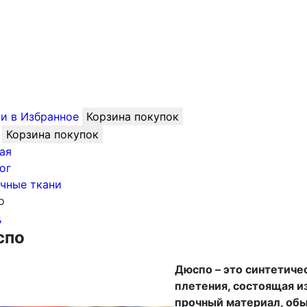
и в Избранное
Корзина покупок
Корзина покупок
ая
ог
чные ткани
о
д
спо
Дюспо – это синтетиче
плетения, состоящая и
прочный материал, об