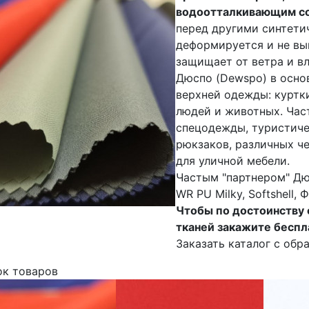
водоотталкивающим со
перед другими синтети
деформируется и не вы
защищает от ветра и вл
Дюспо (Dewspo) в осно
верхней одежды: куртки
людей и животных. Час
спецодежды, туристиче
рюкзаков, различных че
для уличной мебели.
Частым "партнером" Дю
WR PU Milky, Softshell, 
Чтобы по достоинству 
тканей закажите беспл
Заказать каталог с обр
ок товаров