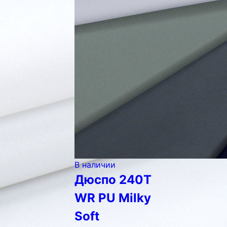
В наличии
Дюспо 240Т
WR PU Milky
Soft