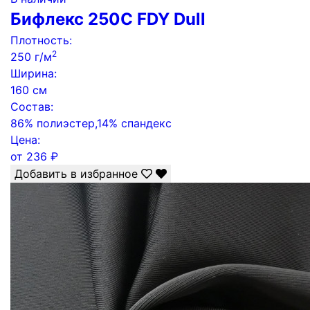
Бифлекс 250C FDY Dull
Плотность:
2
250 г/м
Ширина:
160 см
Состав:
86% полиэстер,14% спандекс
Цена:
от
236
₽
Добавить в избранное