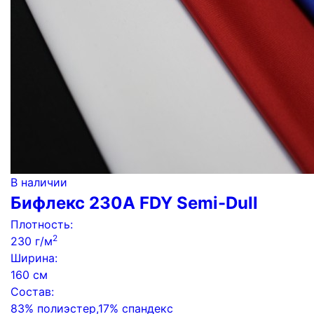
В наличии
Бифлекс 230А FDY Semi-Dull
Плотность:
2
230 г/м
Ширина:
160 см
Состав:
83% полиэстер,17% спандекс