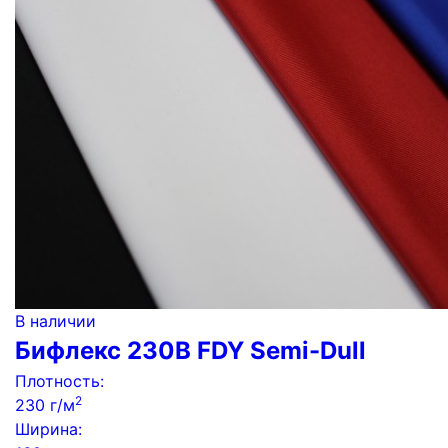
В наличии
Бифлекс 230B FDY Semi-Dull
Плотность:
2
230 г/м
Ширина: