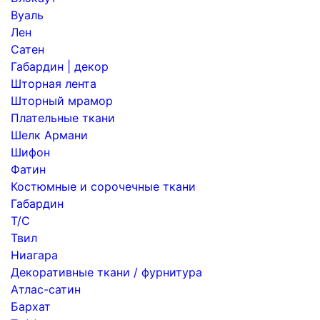
Вуаль
Лен
Сатен
Габардин | декор
Шторная лента
Шторный мрамор
Плательные ткани
Шелк Армани
Шифон
Фатин
Костюмные и сорочечные ткани
Габардин
Т/С
Твил
Ниагара
Декоративные ткани / фурнитура
Атлас-сатин
Бархат