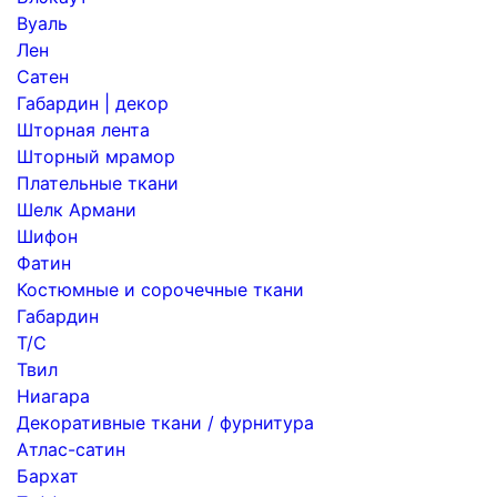
Вуаль
Лен
Сатен
Габардин | декор
Шторная лента
Шторный мрамор
Плательные ткани
Шелк Армани
Шифон
Фатин
Костюмные и сорочечные ткани
Габардин
Т/С
Твил
Ниагара
Декоративные ткани / фурнитура
Атлас-сатин
Бархат