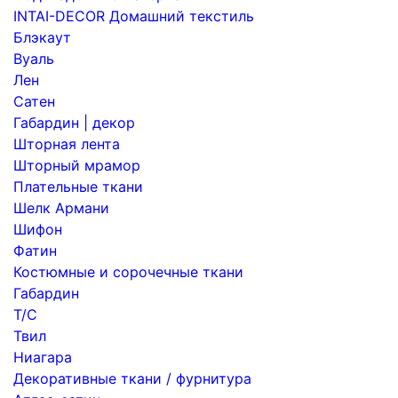
INTAI-DECOR Домашний текстиль
Блэкаут
Вуаль
Лен
Сатен
Габардин | декор
Шторная лента
Шторный мрамор
Плательные ткани
Шелк Армани
Шифон
Фатин
Костюмные и сорочечные ткани
Габардин
Т/С
Твил
Ниагара
Декоративные ткани / фурнитура