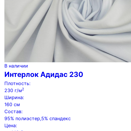
В наличии
Интерлок Адидас 230
Плотность:
2
230 г/м
Ширина:
160 см
Состав:
95% полиэстер,5% спандекс
Цена: