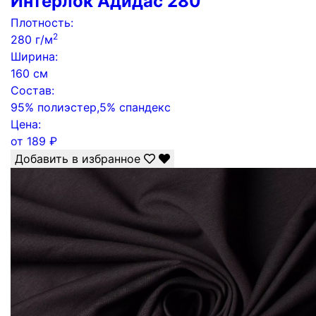
Интерлок Адидас 280
Плотность:
2
280 г/м
Ширина:
160 см
Состав:
95% полиэстер,5% спандекс
Цена:
от
189
₽
Добавить в избранное