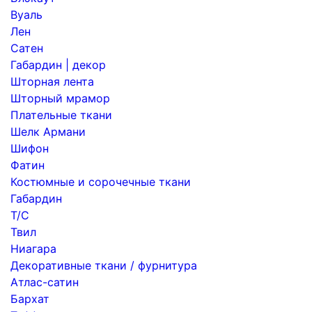
Вуаль
Лен
Сатен
Габардин | декор
Шторная лента
Шторный мрамор
Плательные ткани
Шелк Армани
Шифон
Фатин
Костюмные и сорочечные ткани
Габардин
Т/С
Твил
Ниагара
Декоративные ткани / фурнитура
Атлас-сатин
Бархат