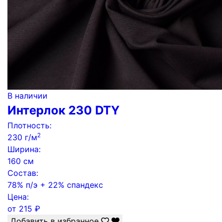
В наличии
Интерлок 230 DTY
Плотность:
2
230 г/м
Ширина:
160 см
Состав:
78% п/э + 22% спандекс
Цена:
от
215
₽
Добавить в избранное