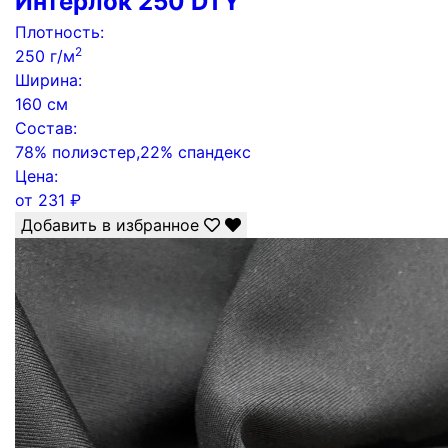
Интерлок 250 DTY
Плотность:
2
250 г/м
Ширина:
160 см
Состав:
78% полиэстер,22% спандекс
Цена:
от
231
₽
Добавить в избранное