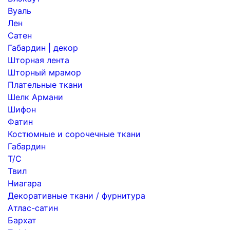
Вуаль
Лен
Сатен
Габардин | декор
Шторная лента
Шторный мрамор
Плательные ткани
Шелк Армани
Шифон
Фатин
Костюмные и сорочечные ткани
Габардин
Т/С
Твил
Ниагара
Декоративные ткани / фурнитура
Атлас-сатин
Бархат