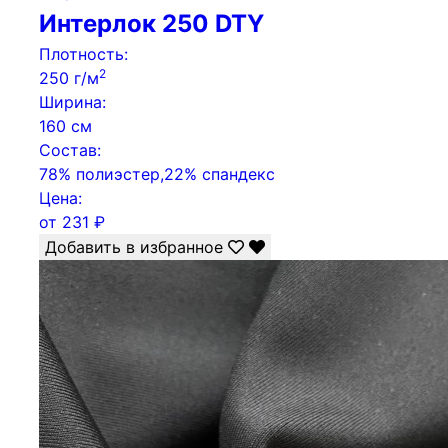
Интерлок 250 DTY
Плотность:
2
250 г/м
Ширина:
160 см
Состав:
78% полиэстер,22% спандекс
Цена:
от
231
₽
Добавить в избранное