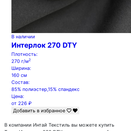
В наличии
Интерлок 270 DTY
Плотность:
2
270 г/м
Ширина:
160 см
Состав:
85% полиэстер,15% спандекс
Цена:
от
226
₽
Добавить в избранное
В компании Интай Текстиль вы можете купить