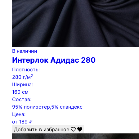
В наличии
Интерлок Адидас 280
Плотность:
2
280 г/м
Ширина:
160 см
Состав:
95% полиэстер,5% спандекс
Цена:
от
189
₽
Добавить в избранное