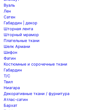
Вуаль
Лен
Сатен
Габардин | декор
Шторная лента
Шторный мрамор
Плательные ткани
Шелк Армани
Шифон
Фатин
Костюмные и сорочечные ткани
Габардин
Т/С
Твил
Ниагара
Декоративные ткани / фурнитура
Атлас-сатин
Бархат