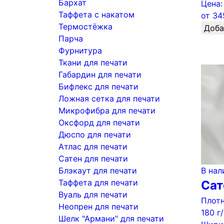
Бархат
Цена:
Таффета с накатом
от
34
Термостёжка
Доба
Парча
Фурнитура
Ткани для печати
Габардин для печати
Бифлекс для печати
Ложная сетка для печати
Микрофибра для печати
Оксфорд для печати
Дюспо для печати
Атлас для печати
Сатен для печати
Блэкаут для печати
В нал
Таффета для печати
Сат
Вуаль для печати
Плотн
Неопрен для печати
180 г
Шелк "Армани" для печати