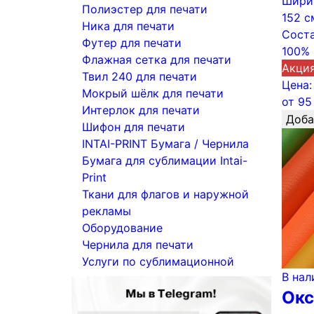
Шири
Полиэстер для печати
152 с
Ника для печати
Соста
Футер для печати
100% 
Флажная сетка для печати
Акци
Твил 240 для печати
Цена:
Мокрый шёлк для печати
от
95
Интерлок для печати
Доба
Шифон для печати
INTAI-PRINT Бумага / Чернила
Бумага для сублимации Intai-
Print
Ткани для флагов и наружной
рекламы
Оборудование
Чернила для печати
Услуги по сублимационной
В нал
печати
Окс