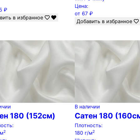
Цена:
5
₽
от
67
₽
вить в избранное
Добавить в избранное
ичии
В наличии
ен 180 (152см)
Сатен 180 (160с
ость:
Плотность:
2
2
/м
180 г/м