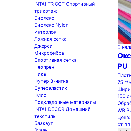
INTAI-TRICOT Спортивный
трикотаж
Бифлекс
Бифлекс Nylon
Интерлок
Ложная сетка
Джерси
В нал
Микрофибра
Окс
Спортивная сетка
PU
Неопрен
Ника
Плотн
Футер 3-нитка
75 г/
Суперэластик
Шири
Флис
150 с
Подкладочные материалы
Обраб
INTAI-DECOR Домашний
WR P
текстиль
Цена:
Блэкаут
от
44
Вуаль