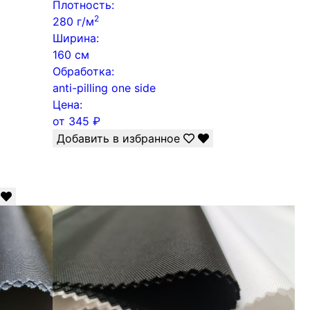
Плотность:
2
280 г/м
Ширина:
160 см
Обработка:
anti-pilling one side
Цена:
от
345
₽
Добавить в избранное