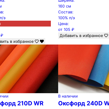
на:
Ширина:
м
160 см
в:
Состав:
п/э
100% п/э
я
Цена:
от
105
₽
₽
Добавить в избранное
вить в избранное
ичии
В наличии
форд 210D WR
Оксфорд 240D 