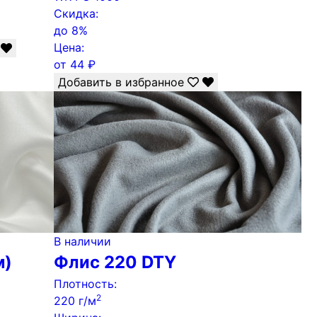
Скидка:
до
8%
Цена:
от
44
₽
Добавить в избранное
В наличии
м)
Флис 220 DTY
Плотность:
2
220 г/м