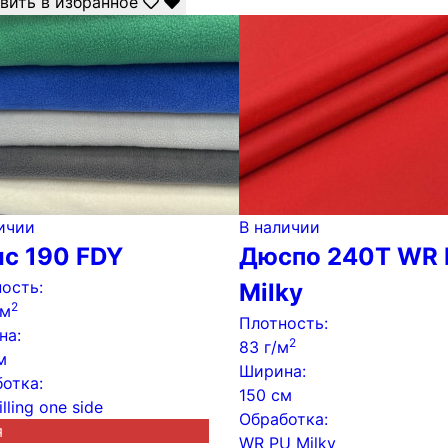
вить в избранное
ичии
В наличии
с 190 FDY
Дюспо 240Т WR
ость:
Milky
2
/м
Плотность:
на:
2
83 г/м
м
Ширина:
отка:
150 см
illing one side
Обработка:
я
WR PU Milky