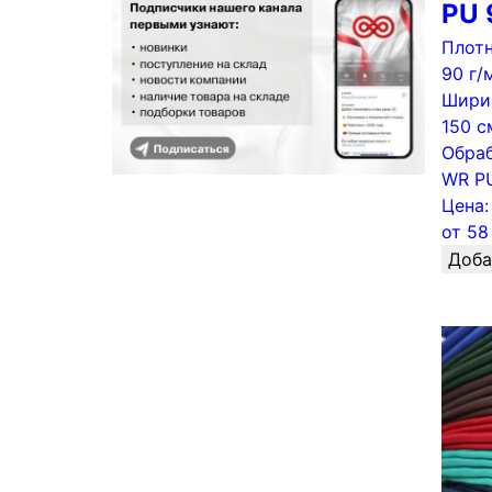
PU 
Плотн
90 г/
Шири
150 с
Обраб
WR P
Цена:
от
58
Доба