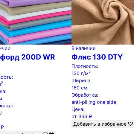
ичии
В наличии
форд 200D WR
Флис 130 DTY
Плотность:
2
130 г/м
ость:
Ширина:
2
м
160 см
на:
Обработка:
м
anti-pilling one side
отка:
Цена:
U
от
366
₽
Добавить в избранное
₽