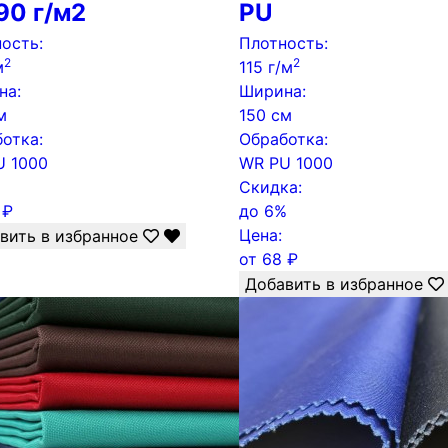
90 г/м2
PU
ость:
Плотность:
2
2
м
115 г/м
на:
Ширина:
м
150 см
отка:
Обработка:
U 1000
WR PU 1000
Скидка:
₽
до
6%
Цена:
вить в избранное
от
68
₽
Добавить в избранное