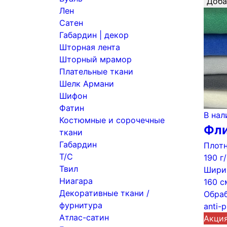
Доба
Лен
Сатен
Габардин | декор
Шторная лента
Шторный мрамор
Плательные ткани
Шелк Армани
Шифон
Фатин
В нал
Костюмные и сорочечные
Фли
ткани
Габардин
Плотн
Т/С
190 г
Твил
Шири
Ниагара
160 с
Декоративные ткани /
Обраб
фурнитура
anti-p
Атлас-сатин
Акци