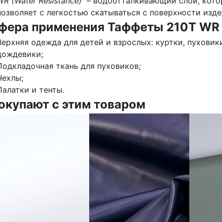
WR (Water Resistance)
– водоотталкивающий слой, кото
позволяет с легкостью скатываться с поверхности изде
фера применения Таффеты 210Т WR 
Верхняя одежда для детей и взрослых: куртки, пуховик
дождевики;
Подкладочная ткань для пуховиков;
Чехлы;
Палатки и тенты.
окупают с этим товаром