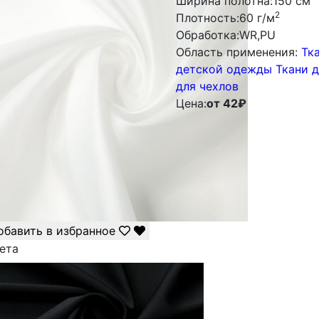
Ширина полотна:
150 см
2
Плотность:
60 г/м
Обработка:
WR,PU
Облаcть применения:
Тк
детской одежды
Ткани 
для чехлов
Цена:
от 42
₽
обавить в избранное
ета