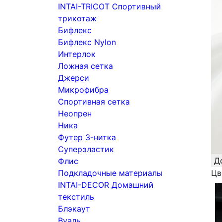
INTAI-TRICOT Спортивный
трикотаж
Бифлекс
Бифлекс Nylon
Интерлок
Ложная сетка
Джерси
Микрофибра
Спортивная сетка
Неопрен
Ника
Футер 3-нитка
Суперэластик
Д
Флис
Подкладочные материалы
Цв
INTAI-DECOR Домашний
текстиль
Блэкаут
Вуаль