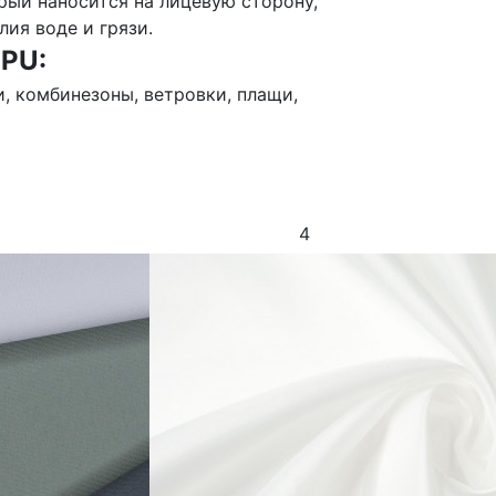
рый наносится на лицевую сторону,
лия воде и грязи.
PU:
и, комбинезоны, ветровки, плащи,
4