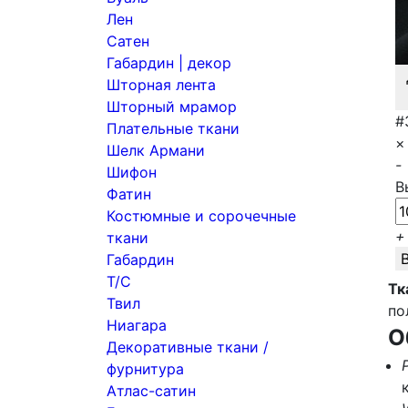
Лен
Сатен
Габардин | декор
Шторная лента
Шторный мрамор
#
Плательные ткани
×
Шелк Армани
-
Шифон
В
Фатин
Костюмные и сорочечные
+
ткани
Габардин
Т/С
Тк
Твил
по
Ниагара
О
Декоративные ткани /
фурнитура
Атлас-сатин