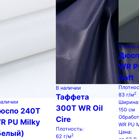
В налич
Дюсп
WR P
Soft
Плотнос
В наличии
2
83 г/м
Таффета
наличии
Ширина
300Т WR Oil
юспо 240Т
150 см
Обработ
Cire
R PU Milky
WR PU M
Плотность:
Белый)
Цена:
2
62 г/м