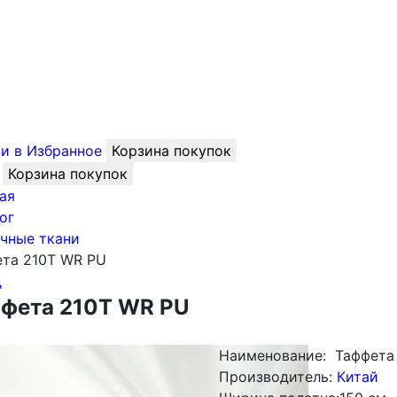
и в Избранное
Корзина покупок
Корзина покупок
ая
ог
чные ткани
ета 210T WR PU
д
фета 210T WR PU
Наименование:
Таффета
Производитель:
Китай