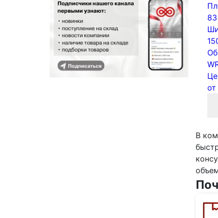
Пл
83
Ши
15
Об
WR
Це
о
В ком
быстр
консу
объем
Поч