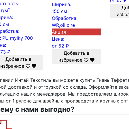
от
67
₽
отность:
Ширина:
До
2
 г/м
150 см
избр
рина:
Обработка:
0 см
WR,oil cire
работка:
Акция
 PU mylky 700
Цена:
на:
от
52
₽
т
73
₽
Добавить в
Добавить в
избранное
избранное
пании Интай Текстиль вы можете купить Ткань Таффет
ой доставкой и отгрузкой со склада. Оформляйте зак
льтацию наших менеджеров. Мы предоставляем широки
ы от 1 рулона для швейных производств и крупных опт
ему с нами выгодно?