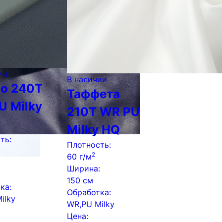
ии
В наличии
о 240Т
Таффета
U Milky
210Т WR PU
Milky HQ
ть:
Плотность:
2
60 г/м
:
Ширина:
150 см
ка:
Обработка:
ilky
WR,PU Milky
Цена: