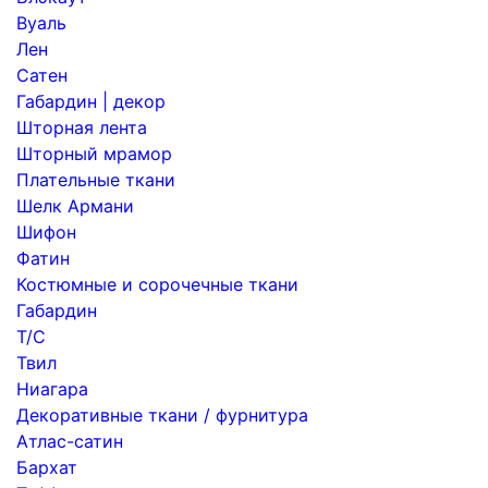
Вуаль
Лен
Сатен
Габардин | декор
Шторная лента
Шторный мрамор
Плательные ткани
Шелк Армани
Шифон
Фатин
Костюмные и сорочечные ткани
Габардин
Т/С
Твил
Ниагара
Декоративные ткани / фурнитура
Атлас-сатин
Бархат