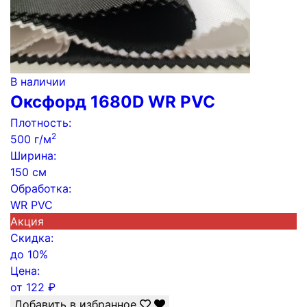
В наличии
Оксфорд 1680D WR PVC
Плотность:
2
500 г/м
Ширина:
150 см
Обработка:
WR PVC
Акция
Скидка:
до
10%
Цена:
от
122
₽
Добавить в избранное