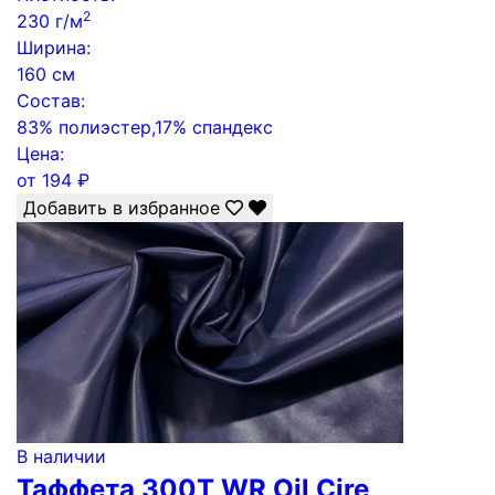
2
230 г/м
Ширина:
160 см
Состав:
83% полиэстер,17% спандекс
Цена:
от
194
₽
Добавить в избранное
В наличии
Таффета 300Т WR Oil Cire