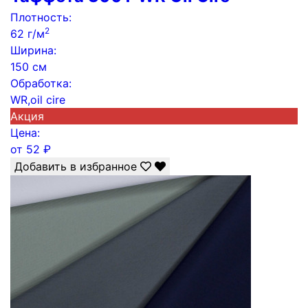
Плотность:
2
62 г/м
Ширина:
150 см
Обработка:
WR,oil cire
Акция
Цена:
от
52
₽
Добавить в избранное