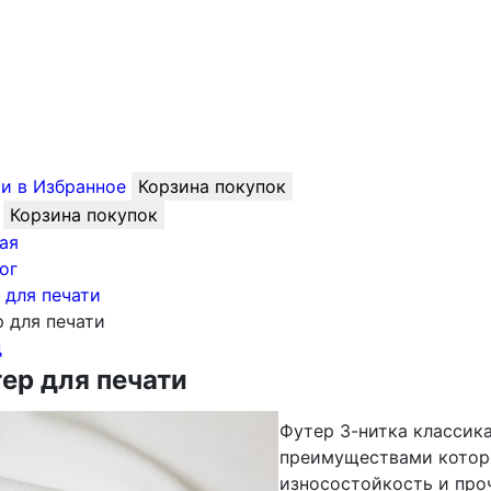
и в Избранное
Корзина покупок
Корзина покупок
ая
ог
 для печати
 для печати
д
ер для печати
Футер 3-нитка классика
преимуществами которо
износостойкость и про