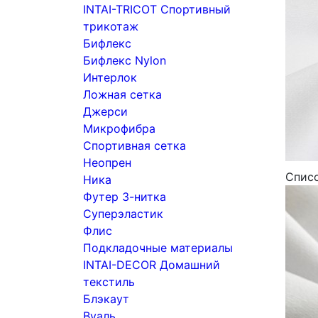
INTAI-TRICOT Спортивный
трикотаж
Бифлекс
Бифлекс Nylon
Интерлок
Ложная сетка
Джерси
Микрофибра
Спортивная сетка
Неопрен
Спис
Ника
Футер 3-нитка
Суперэластик
Флис
Подкладочные материалы
INTAI-DECOR Домашний
текстиль
Блэкаут
Вуаль