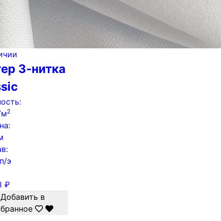
ичии
ер 3-нитка
ssic
ость:
2
/м
на:
м
в:
п/э
8
₽
Добавить в
збранное