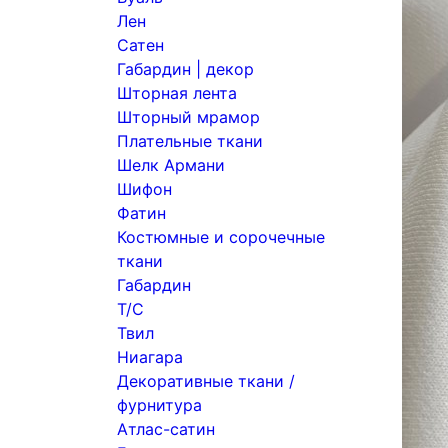
Лен
Сатен
Габардин | декор
Шторная лента
Шторный мрамор
Плательные ткани
Шелк Армани
Шифон
Фатин
Костюмные и сорочечные
ткани
Габардин
Т/С
Твил
Ниагара
Декоративные ткани /
фурнитура
Атлас-сатин