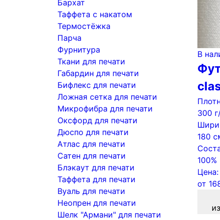
Бархат
Таффета с накатом
Термостёжка
Парча
Фурнитура
В нал
Ткани для печати
Фут
Габардин для печати
cla
Бифлекс для печати
Ложная сетка для печати
Плотн
Микрофибра для печати
300 г
Оксфорд для печати
Шири
Дюспо для печати
180 с
Атлас для печати
Соста
Сатен для печати
100% 
Блэкаут для печати
Цена:
Таффета для печати
от
16
Вуаль для печати
Неопрен для печати
и
Шелк "Армани" для печати