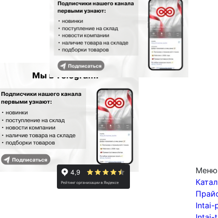
Меню
Катал
Прай
Intai-
Intai-