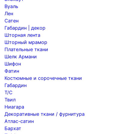
Вуаль
Лен
Сатен
Габардин | декор
Шторная лента
Шторный мрамор
Плательные ткани
Шелк Армани
Шифон
Фатин
Костюмные и сорочечные ткани
Габардин
Т/С
Твил
Ниагара
Декоративные ткани / фурнитура
Атлас-сатин
Бархат