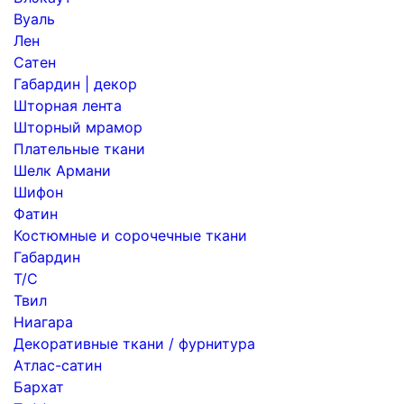
Вуаль
Лен
Сатен
Габардин | декор
Шторная лента
Шторный мрамор
Плательные ткани
Шелк Армани
Шифон
Фатин
Костюмные и сорочечные ткани
Габардин
Т/С
Твил
Ниагара
Декоративные ткани / фурнитура
Атлас-сатин
Бархат