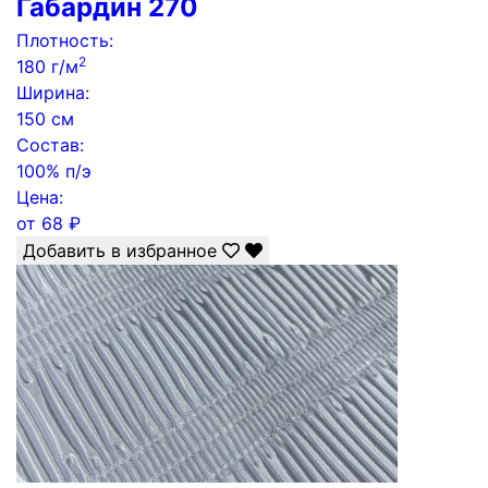
Габардин 270
Плотность:
2
180 г/м
Ширина:
150 см
Состав:
100% п/э
Цена:
от
68
₽
Добавить в избранное