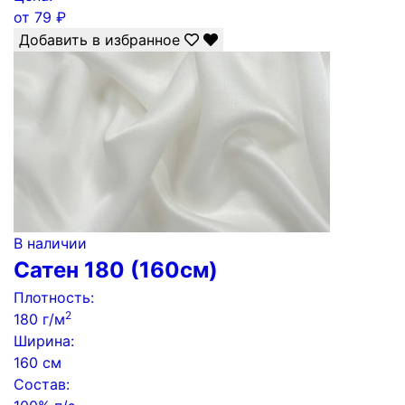
от
79
₽
Добавить в избранное
В наличии
Сатен 180 (160см)
Плотность:
2
180 г/м
Ширина:
160 см
Состав: