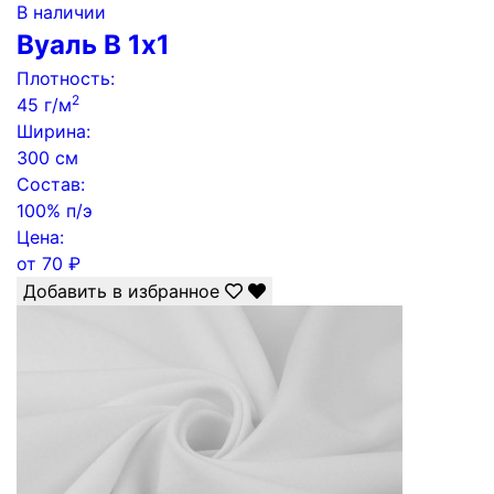
В наличии
Вуаль B 1х1
Плотность:
2
45 г/м
Ширина:
300 см
Состав:
100% п/э
Цена:
от
70
₽
Добавить в избранное