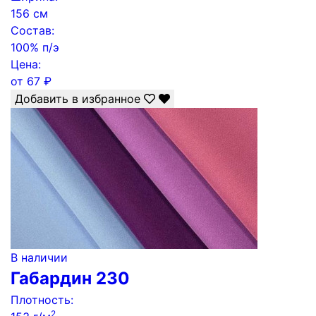
156 см
Состав:
100% п/э
Цена:
от
67
₽
Добавить в избранное
В наличии
Габардин 230
Плотность:
2