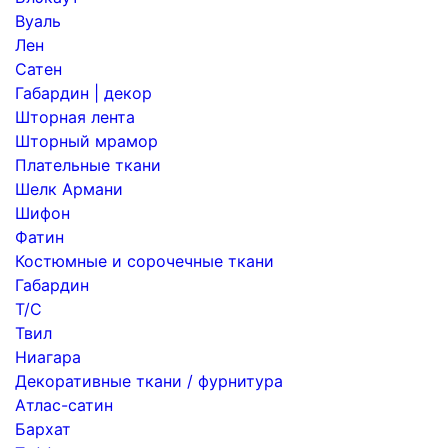
Вуаль
Лен
Сатен
Габардин | декор
Шторная лента
Шторный мрамор
Плательные ткани
Шелк Армани
Шифон
Фатин
Костюмные и сорочечные ткани
Габардин
Т/С
Твил
Ниагара
Декоративные ткани / фурнитура
Атлас-сатин
Бархат