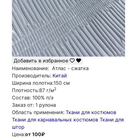
Добавить в избранное
Наименование:
Атлас - сжатка
Производитель:
Китай
Ширина полотна:
150 см
2
Плотность:
87 г/м
Состав:
100% п/э
Заказ от:
1 рулона
Облаcть применения:
Ткани для костюмов
Ткани для карнавальных костюмов
Ткани для
штор
Цена:
от 100
₽