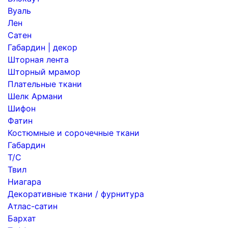
Вуаль
Лен
Сатен
Габардин | декор
Шторная лента
Шторный мрамор
Плательные ткани
Шелк Армани
Шифон
Фатин
Костюмные и сорочечные ткани
Габардин
Т/С
Твил
Ниагара
Декоративные ткани / фурнитура
Атлас-сатин
Бархат