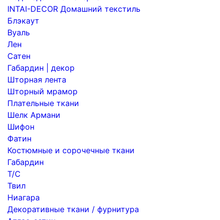
INTAI-DECOR Домашний текстиль
Блэкаут
Вуаль
Лен
Сатен
Габардин | декор
Шторная лента
Шторный мрамор
Плательные ткани
Шелк Армани
Шифон
Фатин
Костюмные и сорочечные ткани
Габардин
Т/С
Твил
Ниагара
Декоративные ткани / фурнитура