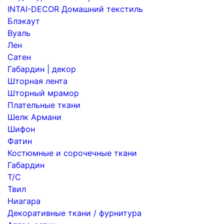
INTAI-DECOR Домашний текстиль
Блэкаут
Вуаль
Лен
Сатен
Габардин | декор
Шторная лента
Шторный мрамор
Плательные ткани
Шелк Армани
Шифон
Фатин
Костюмные и сорочечные ткани
Габардин
Т/С
Твил
Ниагара
Декоративные ткани / фурнитура