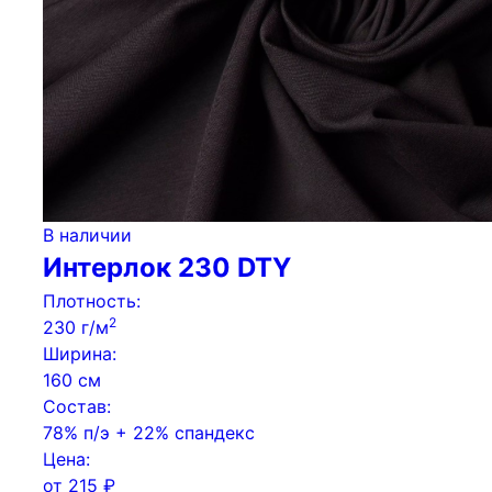
В наличии
Интерлок 230 DTY
Плотность:
2
230 г/м
Ширина:
160 см
Состав:
78% п/э + 22% спандекс
Цена:
от
215
₽