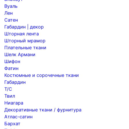
Вуаль
Лен
Сатен
Габардин | декор
Шторная лента
Шторный мрамор
Плательные ткани
Шелк Армани
Шифон
Фатин
Костюмные и сорочечные ткани
Габардин
Т/С
Твил
Ниагара
Декоративные ткани / фурнитура
Атлас-сатин
Бархат