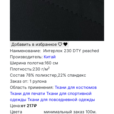
Добавить в избранное
Наименование:
Интерлок 230 DTY peached
Производитель:
Китай
Ширина полотна:
160 см
2
Плотность:
230 г/м
Состав
78% полиэстер,22% спандекс
Заказ от:
1 рулона
Облаcть применения:
Ткани для костюмов
Ткани для печати
Ткани для спортивной
одежды
Ткани для повседневной одежды
Цена:
от 217
₽
Цвета
минимальный заказ
100
м.