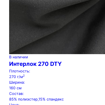
В наличии
Интерлок 270 DTY
Плотность:
2
270 г/м
Ширина:
160 см
Состав:
85% полиэстер,15% спандекс
Цена: