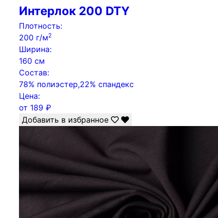
Интерлок 200 DTY
Плотность:
2
200 г/м
Ширина:
160 см
Состав:
78% полиэстер,22% спандекс
Цена:
от
189
₽
Добавить в избранное