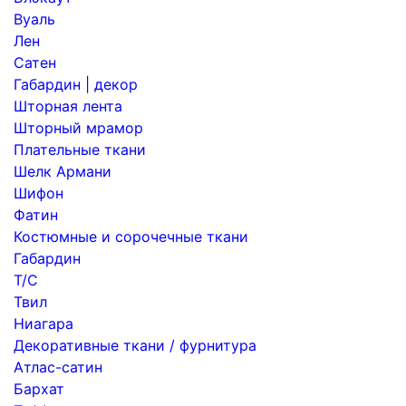
Вуаль
Лен
Сатен
Габардин | декор
Шторная лента
Шторный мрамор
Плательные ткани
Шелк Армани
Шифон
Фатин
Костюмные и сорочечные ткани
Габардин
Т/С
Твил
Ниагара
Декоративные ткани / фурнитура
Атлас-сатин
Бархат