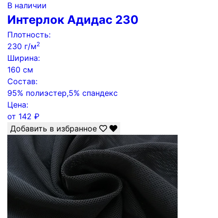
В наличии
Интерлок Адидас 230
Плотность:
2
230 г/м
Ширина:
160 см
Состав:
95% полиэстер,5% спандекс
Цена:
от
142
₽
Добавить в избранное