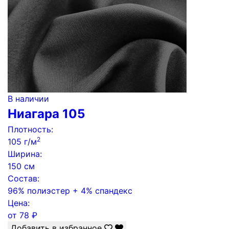
В наличии
Ниагара 105
Плотность:
2
105 г/м
Ширина:
150 см
Состав:
96% полиэстер + 4% спандекс
Цена:
от
78
₽
Добавить в избранное