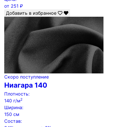
от
251
₽
Добавить в избранное
Скоро поступление
Ниагара 140
Плотность:
2
140 г/м
Ширина:
150 см
Состав: