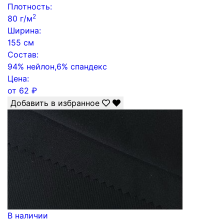
Плотность:
2
80 г/м
Ширина:
155 см
Состав:
94% нейлон,6% спандекс
Цена:
от
62
₽
Добавить в избранное
В наличии