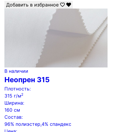
Добавить в избранное
В наличии
Неопрен 315
Плотность:
2
315 г/м
Ширина:
160 см
Состав:
96% полиэстер,4% спандекс
Цена: