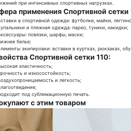
ижений при интенсивных спортивных нагрузках.
фера применения Спортивной сетки 
вставки в спортивной одежде: футболки, майки, леггинсы
купальники и пляжная одежда: парео, туники, накидки;
аксессуары: повязки, шарфы, маски;
нижнее белье;
элементы экипировки: вставки в куртках, рюкзаках, обу
войства Спортивной сетки 110:
высокая эластичность;
прочность и износостойкость;
воздухопроницаемость и легкость;
влагоотведение;
подходит под сублимационную печать.
окупают с этим товаром