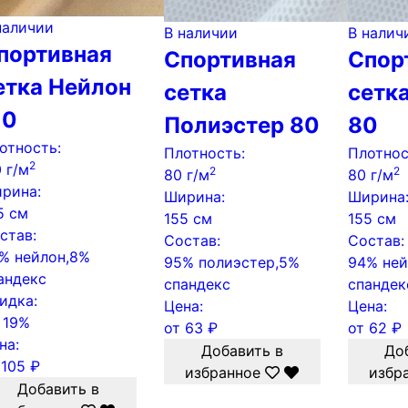
наличии
В наличии
В налич
портивная
Спортивная
Спор
етка Нейлон
сетка
сетк
10
Полиэстер 80
80
отность:
Плотность:
Плотнос
2
0 г/м
2
2
80 г/м
80 г/м
рина:
Ширина:
Ширина
5 см
155 см
155 см
став:
Состав:
Состав:
% нейлон,8%
95% полиэстер,5%
94% ней
андекс
спандекс
спандек
идка:
Цена:
Цена:
о
19%
от
63
₽
от
62
₽
на:
Добавить в
До
т
105
₽
избранное
избр
Добавить в