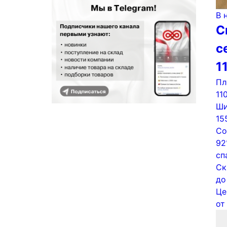
В 
С
с
1
Пл
11
Ши
15
Со
92
сп
Ск
д
Це
о