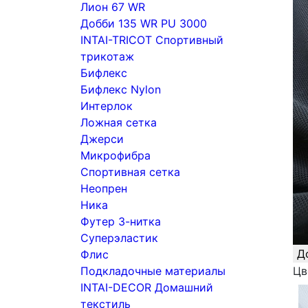
Лион 67 WR
Добби 135 WR PU 3000
INTAI-TRICOT Спортивный
трикотаж
Бифлекс
Бифлекс Nylon
Интерлок
Ложная сетка
Джерси
Микрофибра
Спортивная сетка
Неопрен
Ника
Футер 3-нитка
Суперэластик
Д
Флис
Подкладочные материалы
Цв
INTAI-DECOR Домашний
текстиль