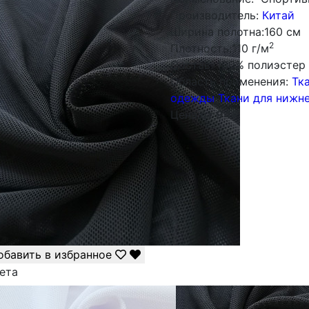
Производитель:
Китай
Ширина полотна:
160 см
2
Плотность:
110 г/м
Состав:
100% полиэстер
Облаcть применения:
Тк
одежды
Ткани для нижне
Цена:
от 94
₽
обавить в избранное
ета