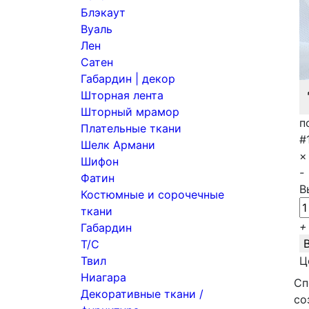
Блэкаут
Вуаль
Лен
Сатен
Габардин | декор
Шторная лента
Шторный мрамор
п
Плательные ткани
#
Шелк Армани
×
Шифон
-
Фатин
В
Костюмные и сорочечные
ткани
+
Габардин
Т/С
Твил
Ц
Ниагара
Сп
Декоративные ткани /
со