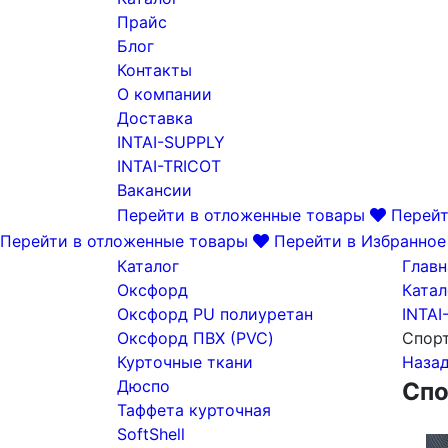
Прайс
Блог
Контакты
О компании
Доставка
INTAI-SUPPLY
INTAI-TRICOT
Вакансии
Перейти в отложенные товары
Перейт
Перейти в отложенные товары
Перейти в Избранное
Каталог
Главн
Оксфорд
Катал
Оксфорд PU полиуретан
INTAI
Оксфорд ПВХ (PVC)
Спорт
Курточные ткани
Наза
Дюспо
Спо
Таффета курточная
SoftShell