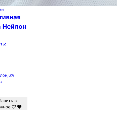
ии
тивная
а Нейлон
ть:
:
лон,6%
с
бавить в
анное