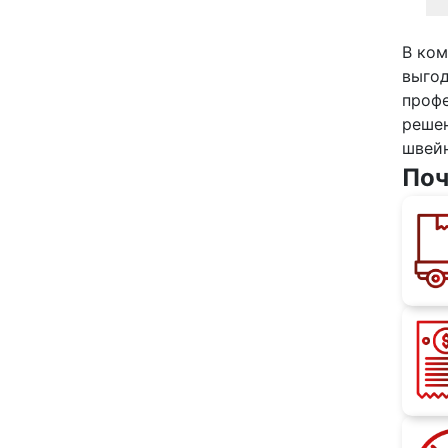
В ком
выгод
проф
решен
швейн
Поч