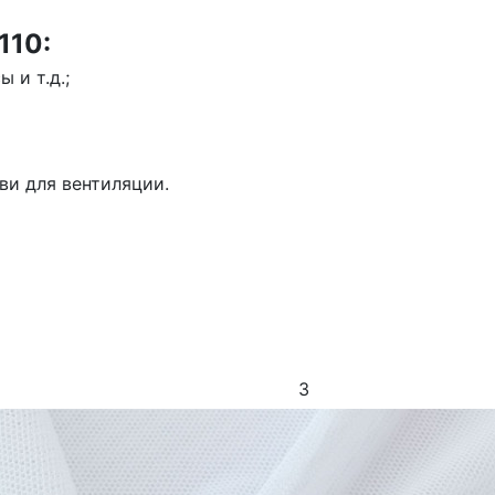
110:
 и т.д.;
ви для вентиляции.
3