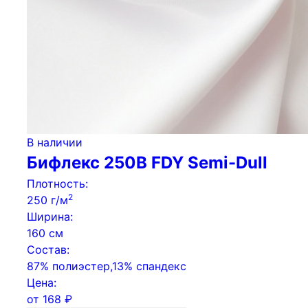
В наличии
Бифлекс 250B FDY Semi-Dull
Плотность:
2
250 г/м
Ширина:
160 см
Состав:
87% полиэстер,13% спандекс
Цена:
от
168
₽