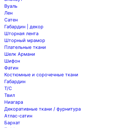
Вуаль
Лен
Сатен
Габардин | декор
Шторная лента
Шторный мрамор
Плательные ткани
Шелк Армани
Шифон
Фатин
Костюмные и сорочечные ткани
Габардин
Т/С
Твил
Ниагара
Декоративные ткани / фурнитура
Атлас-сатин
Бархат