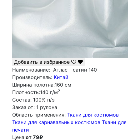
Добавить в избранное
Наименование:
Атлас - сатин 140
Производитель:
Китай
Ширина полотна:
160 см
2
Плотность:
140 г/м
Состав:
100% п/э
Заказ от:
1 рулона
Облаcть применения:
Ткани для костюмов
Ткани для карнавальных костюмов
Ткани для
печати
Цена:
от 79
₽