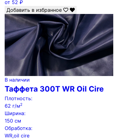
от
52
₽
Добавить в избранное
В наличии
Таффета 300Т WR Oil Cire
Плотность:
2
62 г/м
Ширина:
150 см
Обработка:
WR,oil cire