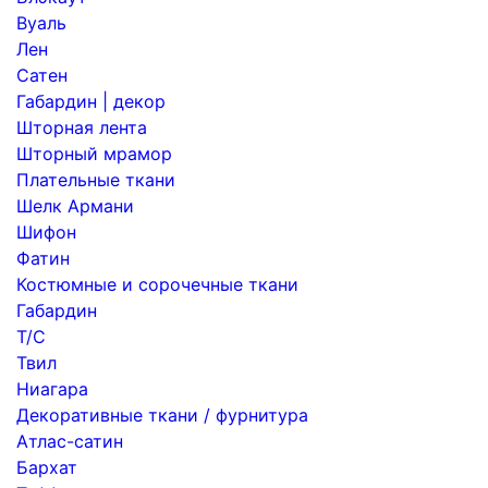
Вуаль
Лен
Сатен
Габардин | декор
Шторная лента
Шторный мрамор
Плательные ткани
Шелк Армани
Шифон
Фатин
Костюмные и сорочечные ткани
Габардин
Т/С
Твил
Ниагара
Декоративные ткани / фурнитура
Атлас-сатин
Бархат