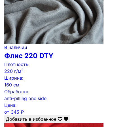
В наличии
Флис 220 DTY
Плотность:
2
220 г/м
Ширина:
160 см
Обработка:
anti-pilling one side
Цена:
от
345
₽
Добавить в избранное