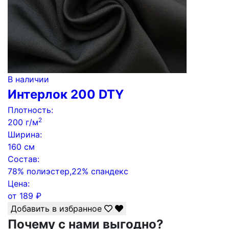
В наличии
Интерлок 200 DTY
Плотность:
2
200 г/м
Ширина:
160 см
Состав:
78% полиэстер,22% спандекс
Цена:
от
189
₽
Добавить в избранное
Почему с нами выгодно?