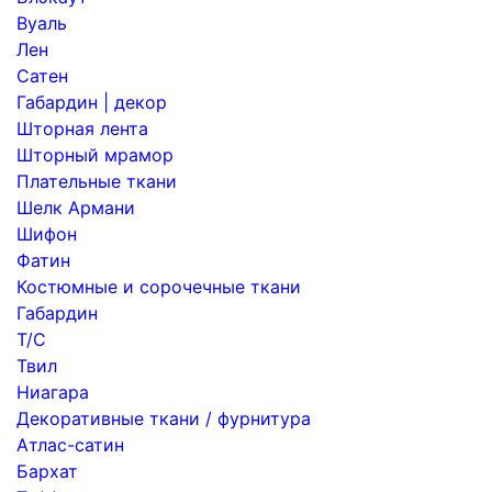
Вуаль
Лен
Сатен
Габардин | декор
Шторная лента
Шторный мрамор
Плательные ткани
Шелк Армани
Шифон
Фатин
Костюмные и сорочечные ткани
Габардин
Т/С
Твил
Ниагара
Декоративные ткани / фурнитура
Атлас-сатин
Бархат