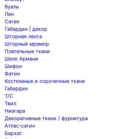
Вуаль
Лен
Сатен
Габардин | декор
Шторная лента
Шторный мрамор
Плательные ткани
Шелк Армани
Шифон
Фатин
Костюмные и сорочечные ткани
Габардин
Т/С
Твил
Ниагара
Декоративные ткани / фурнитура
Атлас-сатин
Бархат