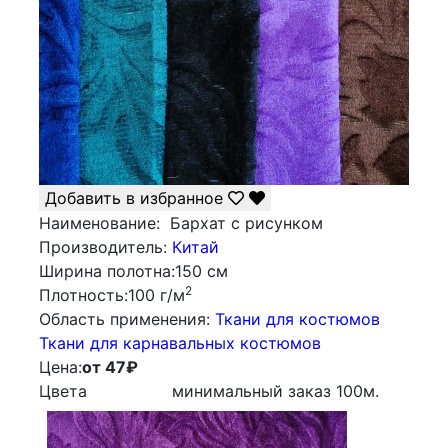
Добавить в избранное
Наименование:
Бархат с рисунком
Производитель:
Китай
Ширина полотна:
150 см
2
Плотность:
100 г/м
Облаcть применения:
Ткани для костюмов
Ткани для карнавальных костюмов
Цена:
от 47
₽
Цвета
минимальный заказ
100
м.