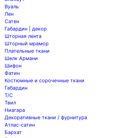
Вуаль
Лен
Сатен
Габардин | декор
Шторная лента
Шторный мрамор
Плательные ткани
Шелк Армани
Шифон
Фатин
Костюмные и сорочечные ткани
Габардин
Т/С
Твил
Ниагара
Декоративные ткани / фурнитура
Атлас-сатин
Бархат