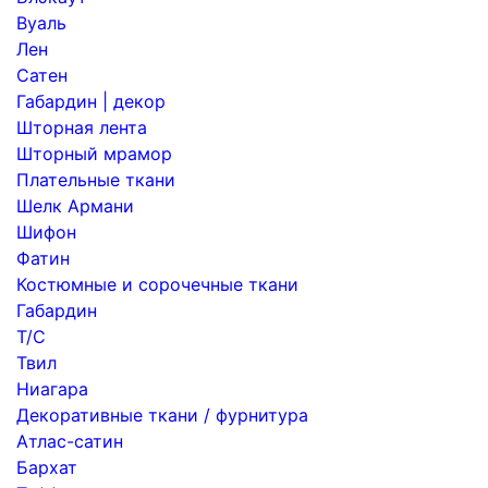
Вуаль
Лен
Сатен
Габардин | декор
Шторная лента
Шторный мрамор
Плательные ткани
Шелк Армани
Шифон
Фатин
Костюмные и сорочечные ткани
Габардин
Т/С
Твил
Ниагара
Декоративные ткани / фурнитура
Атлас-сатин
Бархат