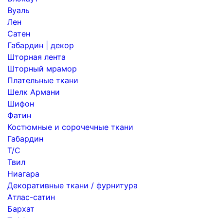
Вуаль
Лен
Сатен
Габардин | декор
Шторная лента
Шторный мрамор
Плательные ткани
Шелк Армани
Шифон
Фатин
Костюмные и сорочечные ткани
Габардин
Т/С
Твил
Ниагара
Декоративные ткани / фурнитура
Атлас-сатин
Бархат