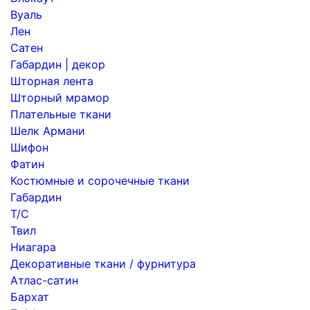
Вуаль
Лен
Сатен
Габардин | декор
Шторная лента
Шторный мрамор
Плательные ткани
Шелк Армани
Шифон
Фатин
Костюмные и сорочечные ткани
Габардин
Т/С
Твил
Ниагара
Декоративные ткани / фурнитура
Атлас-сатин
Бархат