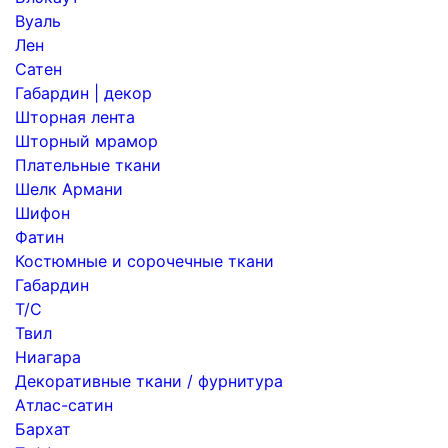
Вуаль
Лен
Сатен
Габардин | декор
Шторная лента
Шторный мрамор
Плательные ткани
Шелк Армани
Шифон
Фатин
Костюмные и сорочечные ткани
Габардин
Т/С
Твил
Ниагара
Декоративные ткани / фурнитура
Атлас-сатин
Бархат