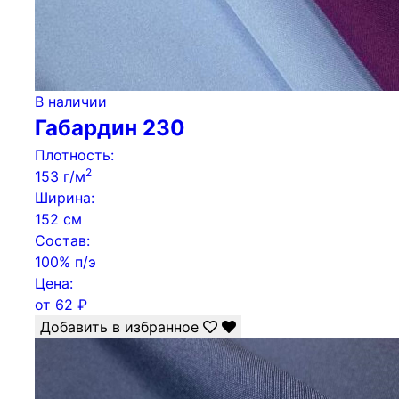
В наличии
Габардин 230
Плотность:
2
153 г/м
Ширина:
152 см
Состав:
100% п/э
Цена:
от
62
₽
Добавить в избранное