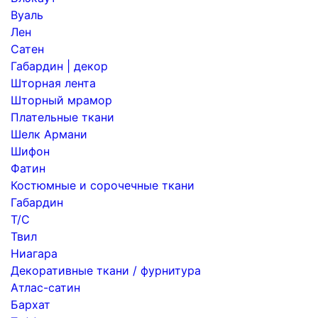
Вуаль
Лен
Сатен
Габардин | декор
Шторная лента
Шторный мрамор
Плательные ткани
Шелк Армани
Шифон
Фатин
Костюмные и сорочечные ткани
Габардин
Т/С
Твил
Ниагара
Декоративные ткани / фурнитура
Атлас-сатин
Бархат