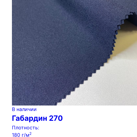
В наличии
Габардин 270
Плотность:
2
180 г/м