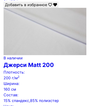
Добавить в избранное
В наличии
Джерси Matt 200
Плотность:
2
200 г/м
Ширина:
160 см
Состав:
15% спандекс,85% полиэстер