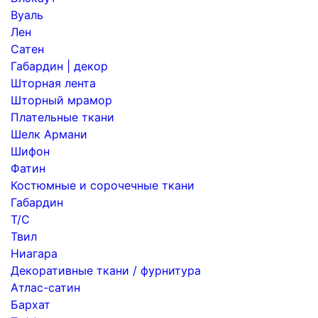
Вуаль
Лен
Сатен
Габардин | декор
Шторная лента
Шторный мрамор
Плательные ткани
Шелк Армани
Шифон
Фатин
Костюмные и сорочечные ткани
Габардин
Т/С
Твил
Ниагара
Декоративные ткани / фурнитура
Атлас-сатин
Бархат