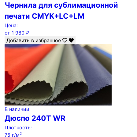
Чернила для сублимационной
печати СMYK+LC+LM
Цена:
от
1 980
₽
Добавить в избранное
В наличии
Дюспо 240Т WR
Плотность:
2
75 г/м