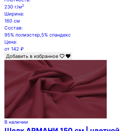
2
230 г/м
Ширина:
160 см
Состав:
95% полиэстер,5% спандекс
Цена:
от
142
₽
Добавить в избранное
В наличии
Шелк АРМАНИ 150 см | цветной