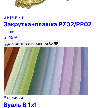
В наличии
Закрутка+плашка PZ02/РР02
Цена:
от
15
₽
Добавить в избранное
В наличии
Вуаль B 1х1