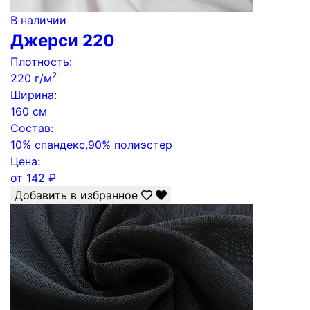
В наличии
Джерси 220
Плотность:
2
220 г/м
Ширина:
160 см
Состав:
10% спандекс,90% полиэстер
Цена:
от
142
₽
Добавить в избранное