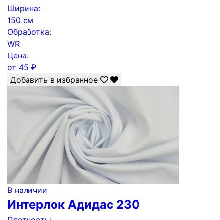
Ширина:
150 см
Обработка:
WR
Цена:
от
45
₽
Добавить в избранное
В наличии
Интерлок Адидас 230
Плотность: