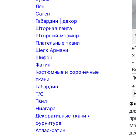
Лен
Сатен
Габардин | декор
Шторная лента
Шторный мрамор
Плательные ткани
#
Шелк Армани
×
Шифон
-
Фатин
В
Костюмные и сорочечные
ткани
+
Габардин
Т/С
Твил
Фл
Ниагара
дл
Декоративные ткани /
пр
фурнитура
Ма
Атлас-сатин
де