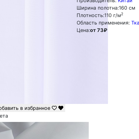
Производитель:
Китай
Ширина полотна:
160 см
2
Плотность:
110 г/м
Облаcть применения:
Тк
Цена:
от 73
₽
обавить в избранное
ета