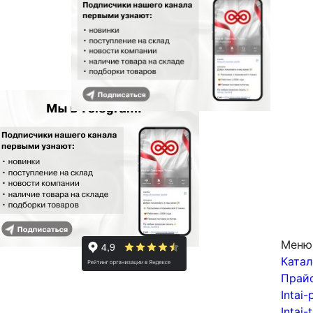
Меню
Катал
Прай
Intai-
Intai-