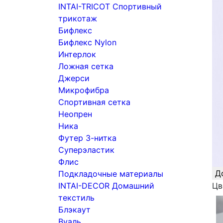
INTAI-TRICOT Спортивный
трикотаж
Бифлекс
Бифлекс Nylon
Интерлок
Ложная сетка
Джерси
Микрофибра
Спортивная сетка
Неопрен
Ника
Футер 3-нитка
Суперэластик
Флис
Д
Подкладочные материалы
INTAI-DECOR Домашний
Цв
текстиль
Блэкаут
Вуаль