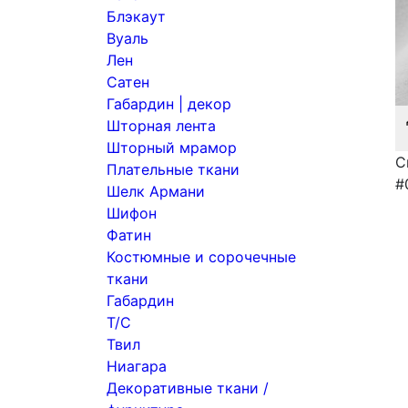
Блэкаут
Вуаль
Лен
Сатен
Габардин | декор
Шторная лента
Шторный мрамор
С
Плательные ткани
#
Шелк Армани
Шифон
Фатин
Костюмные и сорочечные
ткани
Габардин
Т/С
Твил
Ниагара
Декоративные ткани /