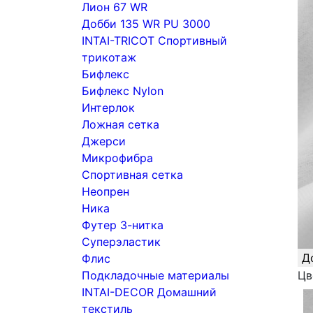
Лион 67 WR
Добби 135 WR PU 3000
INTAI-TRICOT Спортивный
трикотаж
Бифлекс
Бифлекс Nylon
Интерлок
Ложная сетка
Джерси
Микрофибра
Спортивная сетка
Неопрен
Ника
Футер 3-нитка
Суперэластик
Д
Флис
Подкладочные материалы
Цв
INTAI-DECOR Домашний
текстиль