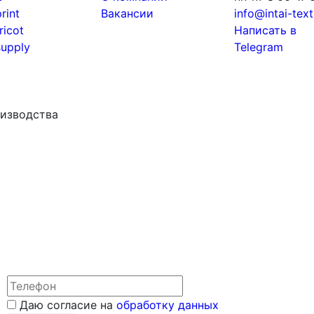
print
Вакансии
info@intai-texti
tricot
Написать в
supply
Telegram
роизводства
Даю согласие на
обработку данных