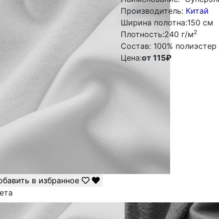
Производитель:
Китай
Ширина полотна:
150 см
2
Плотность:
240 г/м
Состав:
100% полиэстер
Цена:
от 115
₽
обавить в избранное
ета