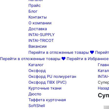
Прайс
Блог
Контакты
О компании
Доставка
INTAI-SUPPLY
INTAI-TRICOT
Вакансии
Перейти в отложенные товары
Перейт
Перейти в отложенные товары
Перейти в Избранное
Каталог
Главн
Оксфорд
Катал
Оксфорд PU полиуретан
INTAI
Оксфорд ПВХ (PVC)
Супер
Курточные ткани
Наза
Дюспо
Суп
Таффета курточная
SoftShell