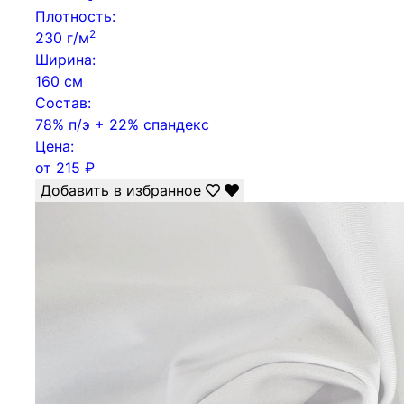
Плотность:
2
230 г/м
Ширина:
160 см
Состав:
78% п/э + 22% спандекс
Цена:
от
215
₽
Добавить в избранное