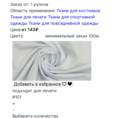
Заказ от:
1 рулона
Облаcть применения:
Ткани для костюмов
Ткани для печати
Ткани для спортивной
одежды
Ткани для повседневной одежды
Цена:
от 142
₽
Цвета
минимальный заказ
100
м.
Добавить в избранное
подходит для печати
#101
×
-
Выберите количество