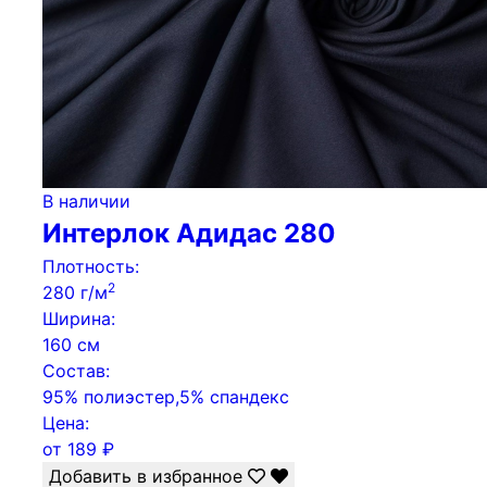
В наличии
Интерлок Адидас 280
Плотность:
2
280 г/м
Ширина:
160 см
Состав:
95% полиэстер,5% спандекс
Цена:
от
189
₽
Добавить в избранное