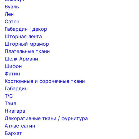
Вуаль
Лен
Сатен
Габардин | декор
Шторная лента
Шторный мрамор
Плательные ткани
Шелк Армани
Шифон
Фатин
Костюмные и сорочечные ткани
Габардин
Т/С
Твил
Ниагара
Декоративные ткани / фурнитура
Атлас-сатин
Бархат