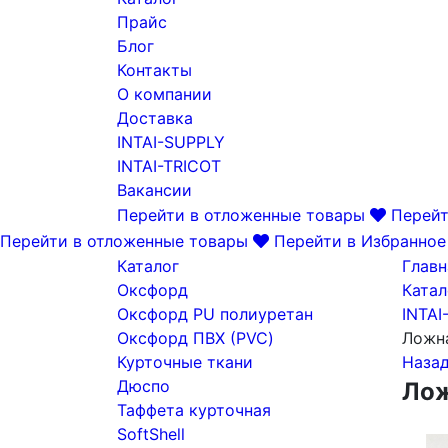
Прайс
Блог
Контакты
О компании
Доставка
INTAI-SUPPLY
INTAI-TRICOT
Вакансии
Перейти в отложенные товары
Перейт
Перейти в отложенные товары
Перейти в Избранное
Каталог
Главн
Оксфорд
Катал
Оксфорд PU полиуретан
INTAI
Оксфорд ПВХ (PVC)
Ложна
Курточные ткани
Наза
Дюспо
Лож
Таффета курточная
SoftShell