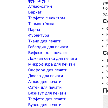
фурнитура
уд
Атлас-сатин
Ло
Бархат
од
Таффета с накатом
С
Термостёжка
Парча
Фурнитура
Ткани для печати
Габардин для печати
С
Бифлекс для печати
Ложная сетка для печати
Микрофибра для печати
Оксфорд для печати
Дюспо для печати
Атлас для печати
Сатен для печати
П
Блэкаут для печати
Таффета для печати
Вуаль для печати