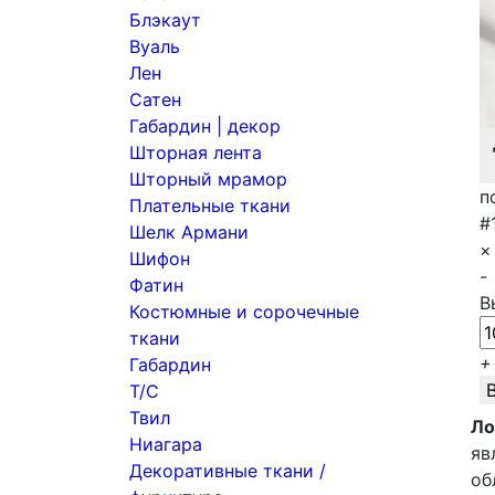
Блэкаут
Вуаль
Лен
Сатен
Габардин | декор
Шторная лента
Шторный мрамор
п
Плательные ткани
#
Шелк Армани
×
Шифон
-
Фатин
В
Костюмные и сорочечные
ткани
+
Габардин
Т/С
Твил
Ло
Ниагара
яв
Декоративные ткани /
об