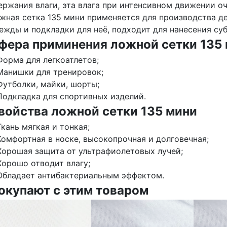
ержания влаги, эта влага при интенсивном движении о
жная сетка 135 мини применяется для производства д
ежды и подкладки для неё, подходит для нанесения су
фера приминения ложной сетки 135
Форма для легкоатлетов;
Манишки для тренировок;
Футболки, майки, шорты;
Подкладка для спортивных изделий.
войства ложной сетки 135 мини
Ткань мягкая и тонкая;
Комфортная в носке, высокопрочная и долговечная;
Хорошая защита от ультрафиолетовых лучей;
Хорошо отводит влагу;
Обладает антибактериальным эффектом.
окупают с этим товаром