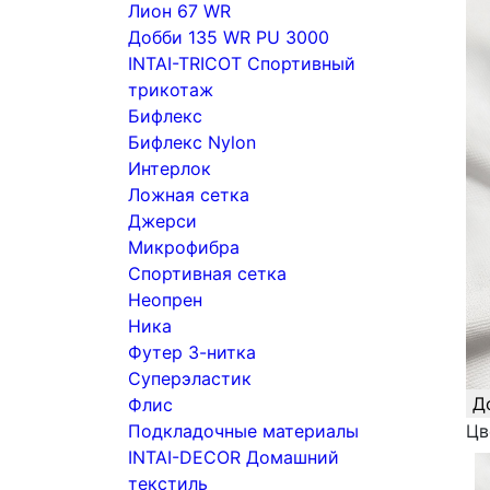
Лион 67 WR
Добби 135 WR PU 3000
INTAI-TRICOT Спортивный
трикотаж
Бифлекс
Бифлекс Nylon
Интерлок
Ложная сетка
Джерси
Микрофибра
Спортивная сетка
Неопрен
Ника
Футер 3-нитка
Суперэластик
Д
Флис
Подкладочные материалы
Цв
INTAI-DECOR Домашний
текстиль