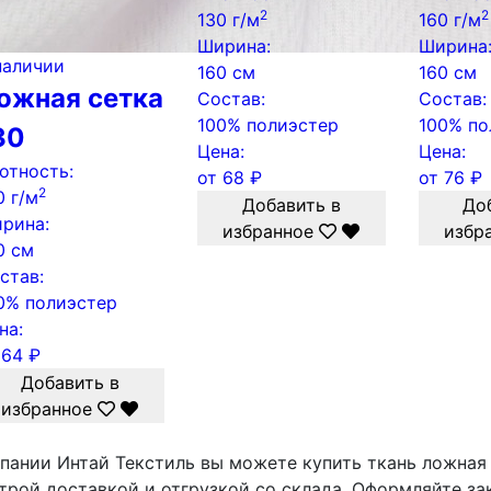
2
2
130 г/м
160 г/м
Ширина:
Ширина
наличии
160 см
160 см
ожная сетка
Состав:
Состав:
100% полиэстер
100% по
30
Цена:
Цена:
отность:
от
68
₽
от
76
₽
2
0 г/м
Добавить в
До
рина:
избранное
избр
0 см
став:
0% полиэстер
на:
т
64
₽
Добавить в
избранное
пании Интай Текстиль вы можете купить ткань ложная
трой доставкой и отгрузкой со склада. Оформляйте за