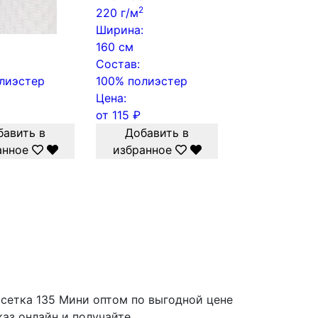
2
220 г/м
:
Ширина:
160 см
Состав:
лиэстер
100% полиэстер
Цена:
от
115
₽
бавить в
Добавить в
анное
избранное
 сетка 135 Мини оптом по выгодной цене
каз онлайн и получайте