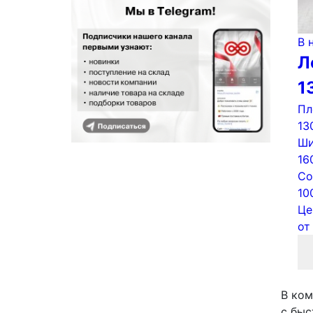
В 
Л
1
Пл
13
Ши
16
Со
10
Це
о
В ком
с быс