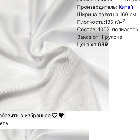
Производитель:
Китай
Ширина полотна:
160 см
2
Плотность:
135 г/м
Состав:
100% полиэстер
Заказ от:
1 рулона
Цена:
от 63
₽
обавить в избранное
ета