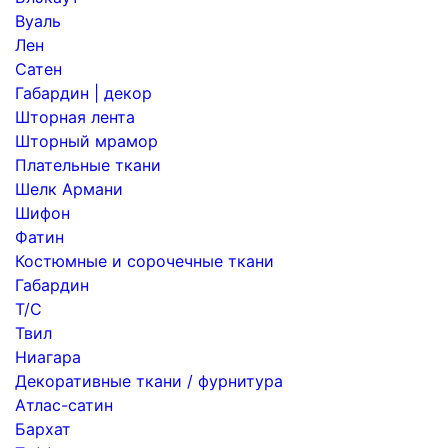
Вуаль
Лен
Сатен
Габардин | декор
Шторная лента
Шторный мрамор
Плательные ткани
Шелк Армани
Шифон
Фатин
Костюмные и сорочечные ткани
Габардин
Т/С
Твил
Ниагара
Декоративные ткани / фурнитура
Атлас-сатин
Бархат