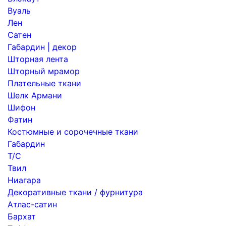
Вуаль
Лен
Сатен
Габардин | декор
Шторная лента
Шторный мрамор
Плательные ткани
Шелк Армани
Шифон
Фатин
Костюмные и сорочечные ткани
Габардин
Т/С
Твил
Ниагара
Декоративные ткани / фурнитура
Атлас-сатин
Бархат