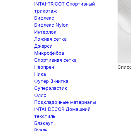
INTAI-TRICOT Спортивный
трикотаж
Бифлекс
Бифлекс Nylon
Интерлок
Ложная сетка
Джерси
Микрофибра
Спортивная сетка
Неопрен
Спис
Ника
Футер 3-нитка
Суперэластик
Флис
Подкладочные материалы
INTAI-DECOR Домашний
текстиль
Блэкаут
Вуаль