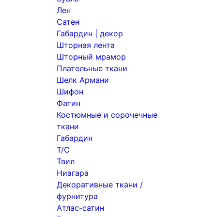
Лен
Сатен
Габардин | декор
Шторная лента
Шторный мрамор
Плательные ткани
Шелк Армани
Шифон
Фатин
Костюмные и сорочечные
ткани
Габардин
Т/С
Твил
Ниагара
Декоративные ткани /
фурнитура
Атлас-сатин