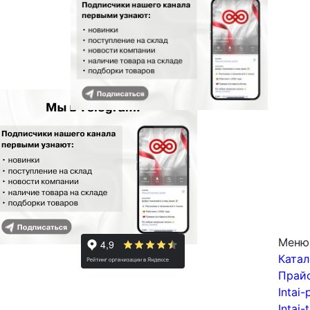
Меню
Катал
Прай
Intai-
Intai-