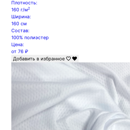
Плотность:
2
160 г/м
Ширина:
160 см
Состав:
100% полиэстер
Цена:
от
76
₽
Добавить в избранное