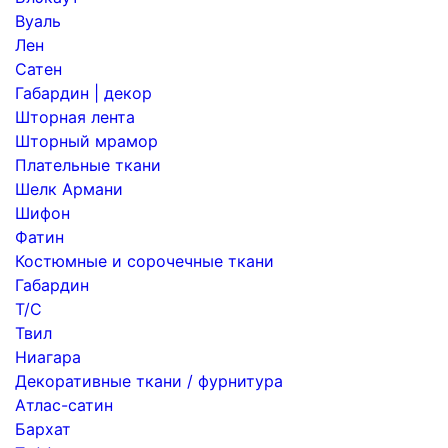
Вуаль
Лен
Сатен
Габардин | декор
Шторная лента
Шторный мрамор
Плательные ткани
Шелк Армани
Шифон
Фатин
Костюмные и сорочечные ткани
Габардин
Т/С
Твил
Ниагара
Декоративные ткани / фурнитура
Атлас-сатин
Бархат