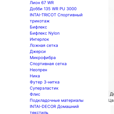
Лион 67 WR
Добби 135 WR PU 3000
INTAI-TRICOT Спортивный
трикотаж
Бифлекс
Бифлекс Nylon
Интерлок
Ложная сетка
Джерси
Микрофибра
Спортивная сетка
Неопрен
Ника
Футер 3-нитка
Суперэластик
Д
Флис
Подкладочные материалы
Цв
INTAI-DECOR Домашний
текстиль