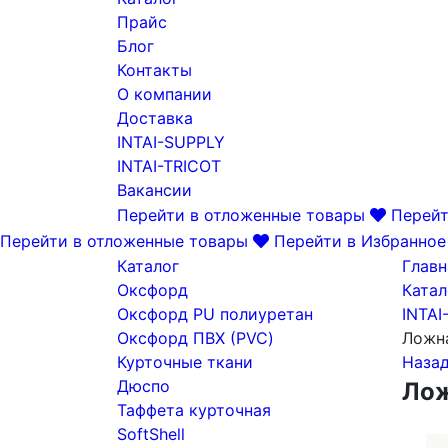
Прайс
Блог
Контакты
О компании
Доставка
INTAI-SUPPLY
INTAI-TRICOT
Вакансии
Перейти в отложенные товары
Перейт
Перейти в отложенные товары
Перейти в Избранное
Каталог
Главн
Оксфорд
Катал
Оксфорд PU полиуретан
INTAI
Оксфорд ПВХ (PVC)
Ложн
Курточные ткани
Наза
Дюспо
Лож
Таффета курточная
SoftShell