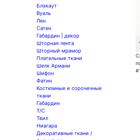
Блэкаут
Вуаль
Лен
Сатен
Габардин | декор
Шторная лента
Шторный мрамор
С
Плательные ткани
п
Шелк Армани
#
Шифон
Фатин
Костюмные и сорочечные
ткани
Габардин
Т/С
Твил
Ниагара
Декоративные ткани /