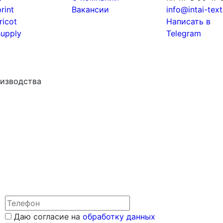
print
Вакансии
info@intai-texti
tricot
Написать в
supply
Telegram
роизводства
Даю согласие на
обработку данных